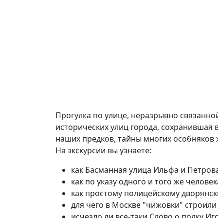
Прогулка по улице, неразрывно связанной
исторических улиц города, сохранившая в
наших предков, тайны многих особняков ж
На экскурсии вы узнаете:
как Басманная улица Ильфа и Петров
как по указу одного и того же челове
как простому полицейскому дворянс
для чего в Москве "чижовки" строили
исчезло ли все-таки Слово о полку Иг