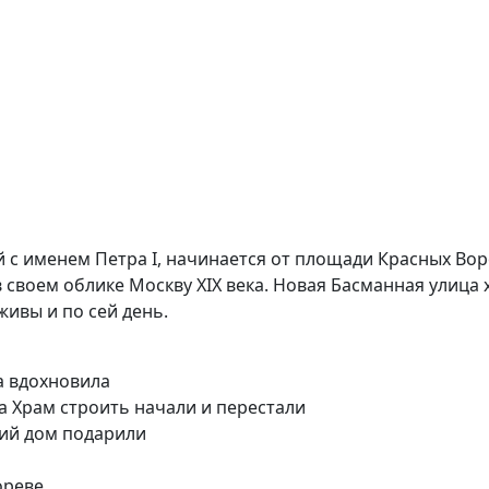
 с именем Петра I, начинается от площади Красных Воро
 своем облике Москву XIX века. Новая Басманная улица
ивы и по сей день.
а вдохновила
ка Храм строить начали и перестали
кий дом подарили
ореве