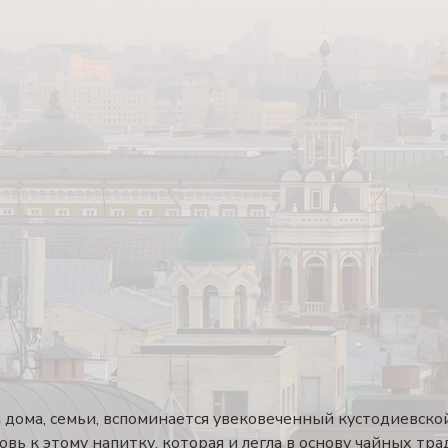
ой дома, семьи, вспоминается увековеченный кустодиевско
овь к этому напитку, которая и легла в основу чайных тр