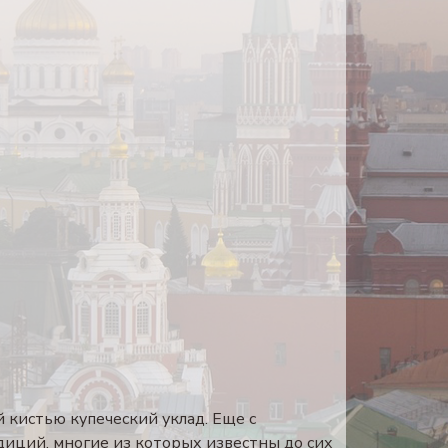
й кистью купеческий уклад. Еще с
адиций, многие из которых известны до сих