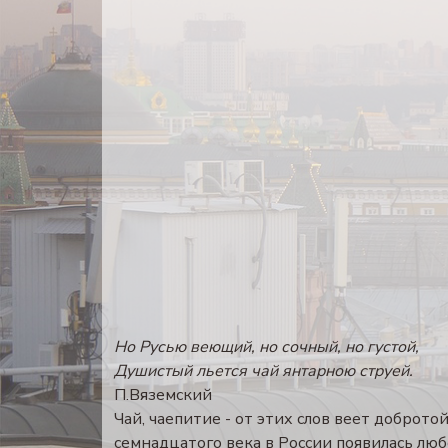
Но Русью веющий, но сочный, но густой,
Душистый льется чай янтарною струей.
П.Вяземский
Чай, чаепитие - от этих слов веет доброт
семнадцатого века в России появилась люб